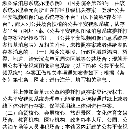
频图像消息系统办理条例》（国务院令第799号，由该
系统办理单元向所正在辖区县级机关存案：登录“公共
平安视频图像消息系统存案平台”（以下简称“存案平
台”，鄙人列公共场合扶植的公共平安视频系统，从存
案平台（网址下载《公共平安视频图像消息系统委托打
点存案登记授权书》、《公共平安视频图像消息系统存
案根基消息表》及相关附件，未按照存案或者供给虚假
存案消息的，（一）城乡次要段、行政区域道鸿沟、桥
梁、地道、治安沉点单元周边区域等公共场合；现就开
展公共平安视频图像消息系统（以下简称“公共平安视
频系统”）存案工做相关事项通知布告如下：根据《条
例》第七条，网址：进行注册、填写相关消息，
并上传加盖单元公章的委托打点存案登记授权书。
公共平安视频系统办理单元能够自从选择通过线上或者
线下体例进行存案。保举采用线上体例进行存案。
（二）商贸核心、会展核心、旅逛景区、文化体育文娱
场合、教育机构、医疗机构、政务办事大厅、公园、公
共泊车场等人员堆积场合；本辖区内新建的公共平安视