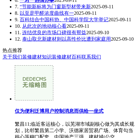
6.
一对一热情办事
2025-09-11
7.
“节能新标将为门窗新型材带来新
2025-09-11
8.
以至是甲醛浓度曲线有一
2025-09-11
9.
百科结合中国科协、中国科学院大学举记
2025-09-11
10.
从此次的地动核心看
2025-09-11
11.
连结优良的市场口碑很有帮益
2025-09-10
12.
泰山取北新建材则以高性价比遭到家庭用
2025-09-10
热点推荐
关于我们
装修建材知识
装修建材百科
联系我们
仅为便利泛博用户控制消息而供给一坐式
繁昌11;临近客运核心，以芜湖市域副核心做为其成长规
划，比邻繁昌第二小学、沃德家居贸易广场、体育勾当
核心等糊口配套，中国地产三强。建材城(公交...