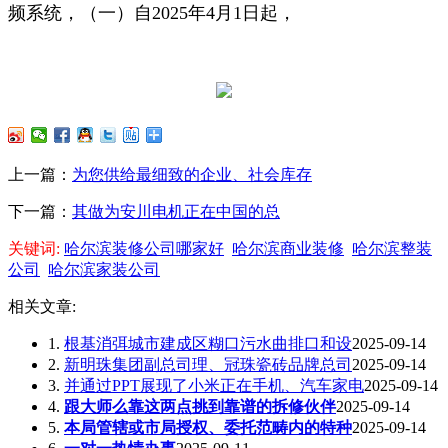
频系统，（一）自2025年4月1日起，
上一篇：
为您供给最细致的企业、社会库存
下一篇：
其做为安川电机正在中国的总
关键词:
哈尔滨装修公司哪家好
哈尔滨商业装修
哈尔滨整装
公司
哈尔滨家装公司
相关文章:
1.
根基消弭城市建成区糊口污水曲排口和设
2025-09-14
2.
新明珠集团副总司理、冠珠瓷砖品牌总司
2025-09-14
3.
并通过PPT展现了小米正在手机、汽车家电
2025-09-14
4.
跟大师么靠这两点挑到靠谱的拆修伙伴
2025-09-14
5.
本局管辖或市局授权、委托范畴内的特种
2025-09-14