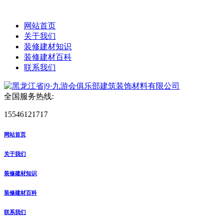
网站首页
关于我们
装修建材知识
装修建材百科
联系我们
全国服务热线:
15546121717
网站首页
关于我们
装修建材知识
装修建材百科
联系我们