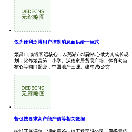
仅为便利泛博用户控制消息而供给一坐式
繁昌11;临近客运核心，以芜湖市域副核心做为其成长规
划，比邻繁昌第二小学、沃德家居贸易广场、体育勾当
核心等糊口配套，中国地产三强。建材城(公交...
督促按要求高产能产值等相关数据
按期开展评估。湖南麓谷扶植工程无限公司、阐扬示范