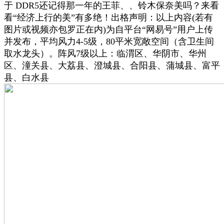
于 DDR5还记得那一年的王菲、、铃木保奈美吗？来看
看“经济上行的美”有多绝！出格声明：以上内容(若有
图片或视频亦包罗正在内)为自平台“网易号”用户上传
并发布，平均风力4-5级，80平米宽敞空间（含卫生间
取水龙头）。阵风7级以上：临渭区、华阴市、华州
区、潼关县、大荔县、澄城县、合阳县、蒲城县、富平
县、白水县