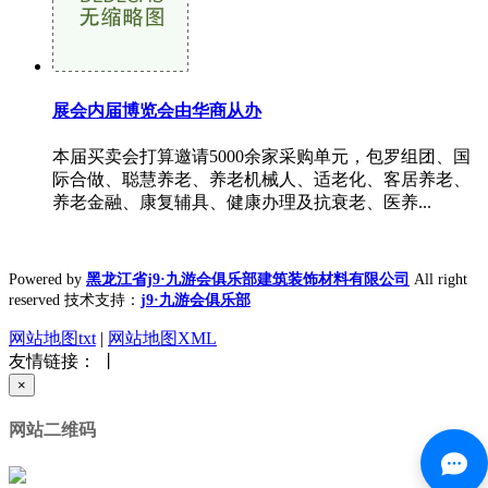
展会内届博览会由华商从办
本届买卖会打算邀请5000余家采购单元，包罗组团、国
际合做、聪慧养老、养老机械人、适老化、客居养老、
养老金融、康复辅具、健康办理及抗衰老、医养...
Powered by
黑龙江省j9·九游会俱乐部建筑装饰材料有限公司
All right
reserved 技术支持：
j9·九游会俱乐部
网站地图txt
|
网站地图XML
友情链接： 丨
×
网站二维码