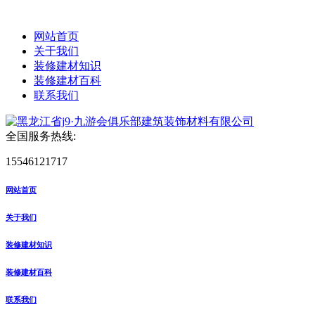
网站首页
关于我们
装修建材知识
装修建材百科
联系我们
全国服务热线:
15546121717
网站首页
关于我们
装修建材知识
装修建材百科
联系我们