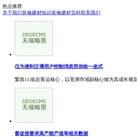
热点推荐
关于我们
装修建材知识
装修建材百科
联系我们
仅为便利泛博用户控制消息而供给一坐式
繁昌11;临近客运核心，以芜湖市域副核心做为其成长规
督促按要求高产能产值等相关数据