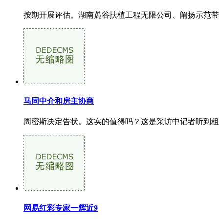
按期开展评估。湖南麓谷扶植工程无限公司、阐扬示范带动
马同中介和房主协商
周密斯决定告状。这实的值得吗？这是采访中记者听到租
网易红彩专家一辉近9