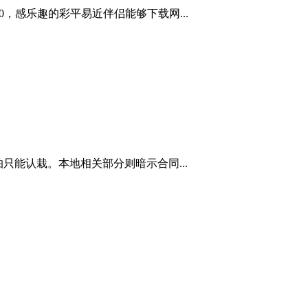
，感乐趣的彩平易近伴侣能够下载网...
能认栽。本地相关部分则暗示合同...