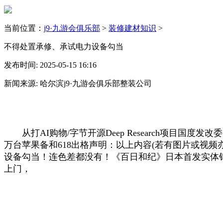
当前位置：
j9·九游会俱乐部
>
装修建材知识
>
不得处置承修、承试电力设备勾当
发布时间: 2025-05-15 16:16
新闻来源: 哈尔滨j9·九游会俱乐部整装公司
从打AI购物/字节开源Deep Research项目
万台苹果备和618出格声明：以上内容(若有图片或视频亦包
设备勾当！连色差都没有！《百日和纪》日本首发实体销量破
上门，