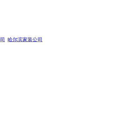
司
哈尔滨家装公司