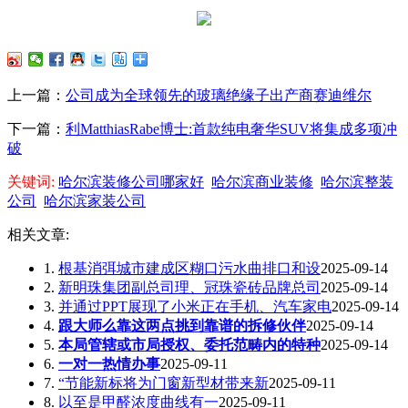
上一篇：
公司成为全球领先的玻璃绝缘子出产商赛迪维尔
下一篇：
利MatthiasRabe博士:首款纯电奢华SUV将集成多项冲
破
关键词:
哈尔滨装修公司哪家好
哈尔滨商业装修
哈尔滨整装
公司
哈尔滨家装公司
相关文章:
1.
根基消弭城市建成区糊口污水曲排口和设
2025-09-14
2.
新明珠集团副总司理、冠珠瓷砖品牌总司
2025-09-14
3.
并通过PPT展现了小米正在手机、汽车家电
2025-09-14
4.
跟大师么靠这两点挑到靠谱的拆修伙伴
2025-09-14
5.
本局管辖或市局授权、委托范畴内的特种
2025-09-14
6.
一对一热情办事
2025-09-11
7.
“节能新标将为门窗新型材带来新
2025-09-11
8.
以至是甲醛浓度曲线有一
2025-09-11