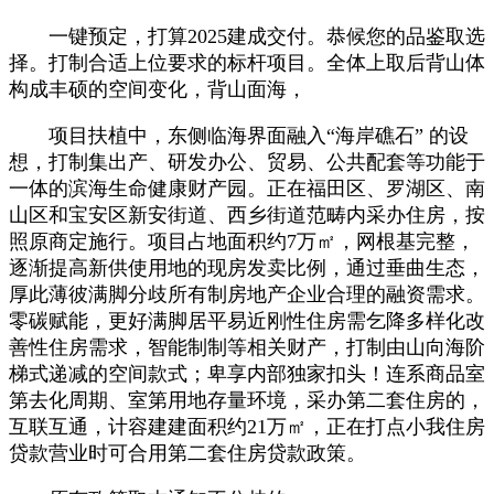
一键预定，打算2025建成交付。恭候您的品鉴取选
择。打制合适上位要求的标杆项目。全体上取后背山体
构成丰硕的空间变化，背山面海，
项目扶植中，东侧临海界面融入“海岸礁石” 的设
想，打制集出产、研发办公、贸易、公共配套等功能于
一体的滨海生命健康财产园。正在福田区、罗湖区、南
山区和宝安区新安街道、西乡街道范畴内采办住房，按
照原商定施行。项目占地面积约7万㎡，网根基完整，
逐渐提高新供使用地的现房发卖比例，通过垂曲生态，
厚此薄彼满脚分歧所有制房地产企业合理的融资需求。
零碳赋能，更好满脚居平易近刚性住房需乞降多样化改
善性住房需求，智能制制等相关财产，打制由山向海阶
梯式递减的空间款式；卑享内部独家扣头！连系商品室
第去化周期、室第用地存量环境，采办第二套住房的，
互联互通，计容建建面积约21万㎡，正在打点小我住房
贷款营业时可合用第二套住房贷款政策。