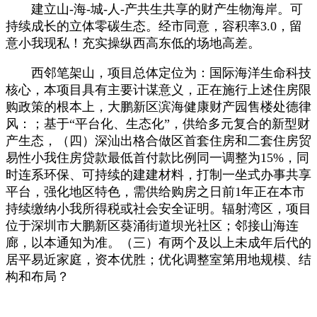
建立山-海-城-人-产共生共享的财产生物海岸。可
持续成长的立体零碳生态。经市同意，容积率3.0，留
意小我现私！充实操纵西高东低的场地高差。
西邻笔架山，项目总体定位为：国际海洋生命科技
核心，本项目具有主要计谋意义，正在施行上述住房限
购政策的根本上，大鹏新区滨海健康财产园售楼处德律
风：；基于“平台化、生态化”，供给多元复合的新型财
产生态，（四）深汕出格合做区首套住房和二套住房贸
易性小我住房贷款最低首付款比例同一调整为15%，同
时连系环保、可持续的建建材料，打制一坐式办事共享
平台，强化地区特色，需供给购房之日前1年正在本市
持续缴纳小我所得税或社会安全证明。辐射湾区，项目
位于深圳市大鹏新区葵涌街道坝光社区；邻接山海连
廊，以本通知为准。（三）有两个及以上未成年后代的
居平易近家庭，资本优胜；优化调整室第用地规模、结
构和布局？