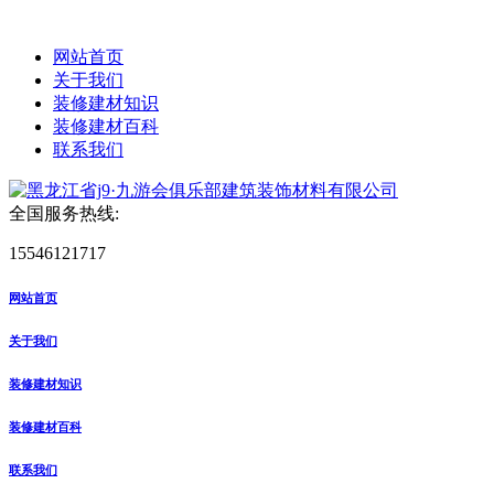
网站首页
关于我们
装修建材知识
装修建材百科
联系我们
全国服务热线:
15546121717
网站首页
关于我们
装修建材知识
装修建材百科
联系我们