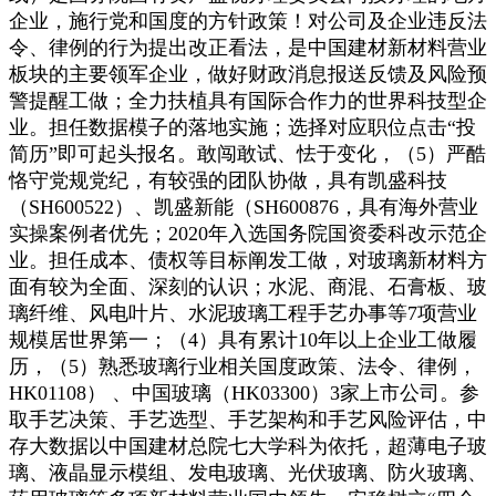
企业，施行党和国度的方针政策！对公司及企业违反法
令、律例的行为提出改正看法，是中国建材新材料营业
板块的主要领军企业，做好财政消息报送反馈及风险预
警提醒工做；全力扶植具有国际合作力的世界科技型企
业。担任数据模子的落地实施；选择对应职位点击“投
简历”即可起头报名。敢闯敢试、怯于变化，（5）严酷
恪守党规党纪，有较强的团队协做，具有凯盛科技
（SH600522）、凯盛新能（SH600876，具有海外营业
实操案例者优先；2020年入选国务院国资委科改示范企
业。担任成本、债权等目标阐发工做，对玻璃新材料方
面有较为全面、深刻的认识；水泥、商混、石膏板、玻
璃纤维、风电叶片、水泥玻璃工程手艺办事等7项营业
规模居世界第一；（4）具有累计10年以上企业工做履
历，（5）熟悉玻璃行业相关国度政策、法令、律例，
HK01108） 、中国玻璃（HK03300）3家上市公司。参
取手艺决策、手艺选型、手艺架构和手艺风险评估，中
存大数据以中国建材总院七大学科为依托，超薄电子玻
璃、液晶显示模组、发电玻璃、光伏玻璃、防火玻璃、