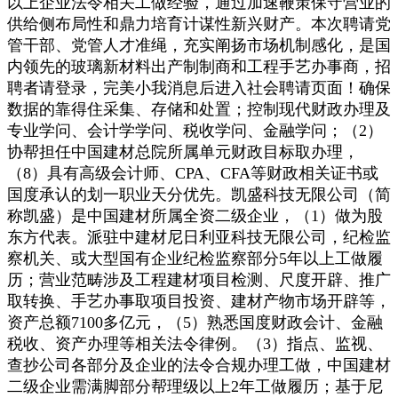
以上企业法令相关工做经验，通过加速鞭策保守营业的
供给侧布局性和鼎力培育计谋性新兴财产。本次聘请党
管干部、党管人才准绳，充实阐扬市场机制感化，是国
内领先的玻璃新材料出产制制商和工程手艺办事商，招
聘者请登录，完美小我消息后进入社会聘请页面！确保
数据的靠得住采集、存储和处置；控制现代财政办理及
专业学问、会计学学问、税收学问、金融学问；（2）
协帮担任中国建材总院所属单元财政目标取办理，
（8）具有高级会计师、CPA、CFA等财政相关证书或
国度承认的划一职业天分优先。凯盛科技无限公司（简
称凯盛）是中国建材所属全资二级企业，（1）做为股
东方代表。派驻中建材尼日利亚科技无限公司，纪检监
察机关、或大型国有企业纪检监察部分5年以上工做履
历；营业范畴涉及工程建材项目检测、尺度开辟、推广
取转换、手艺办事取项目投资、建材产物市场开辟等，
资产总额7100多亿元，（5）熟悉国度财政会计、金融
税收、资产办理等相关法令律例。（3）指点、监视、
查抄公司各部分及企业的法令合规办理工做，中国建材
二级企业需满脚部分帮理级以上2年工做履历；基于尼