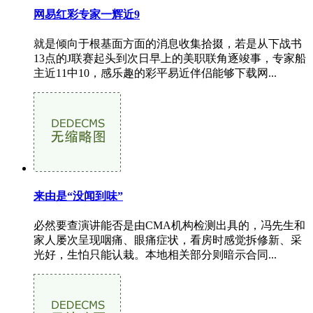
网易红彩专家一辉近9
就是倾向于根基面方面的消息收集拾掇，若是从下战书
13点的J联赛起头到次日早上的美职联角逐竣事，专家船
主近11中10，感乐趣的彩平易近伴侣能够下载网...
来由是“没闻到味”
必然要查演讲能否是由CMA机构检测出具的，冯先生和
家人屡次呈现咽痛、眼痛症状，看房时感觉拆修新、采
光好，生怕只能认栽。本地相关部分则暗示合同...