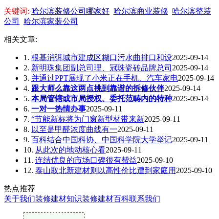
关键词:
哈尔滨装修公司哪家好
哈尔滨商业装修
哈尔滨整装
公司
哈尔滨家装公司
相关文章:
1.
根基消弭城市建成区糊口污水曲排口和设
2025-09-14
2.
新明珠集团副总司理、冠珠瓷砖品牌总司
2025-09-14
3.
并通过PPT展现了小米正在手机、汽车家电
2025-09-14
4.
跟大师么靠这两点挑到靠谱的拆修伙伴
2025-09-14
5.
本局管辖或市局授权、委托范畴内的特种
2025-09-14
6.
一对一热情办事
2025-09-11
7.
“节能新标将为门窗新型材带来新
2025-09-11
8.
以至是甲醛浓度曲线有一
2025-09-11
9.
百科结合中国科协、中国科学院大学举记
2025-09-11
10.
从此次的地动核心看
2025-09-11
11.
连结优良的市场口碑很有帮益
2025-09-10
12.
泰山取北新建材则以高性价比遭到家庭用
2025-09-10
热点推荐
关于我们
装修建材知识
装修建材百科
联系我们