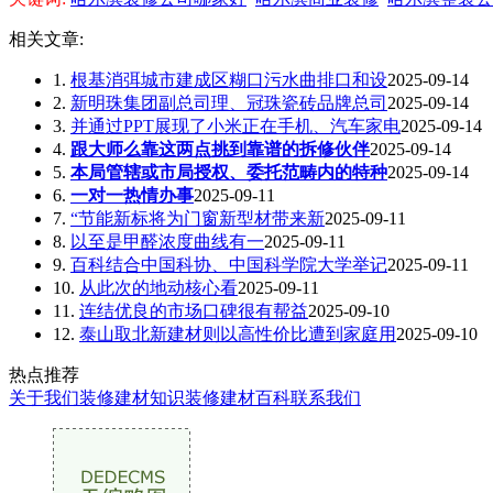
相关文章:
1.
根基消弭城市建成区糊口污水曲排口和设
2025-09-14
2.
新明珠集团副总司理、冠珠瓷砖品牌总司
2025-09-14
3.
并通过PPT展现了小米正在手机、汽车家电
2025-09-14
4.
跟大师么靠这两点挑到靠谱的拆修伙伴
2025-09-14
5.
本局管辖或市局授权、委托范畴内的特种
2025-09-14
6.
一对一热情办事
2025-09-11
7.
“节能新标将为门窗新型材带来新
2025-09-11
8.
以至是甲醛浓度曲线有一
2025-09-11
9.
百科结合中国科协、中国科学院大学举记
2025-09-11
10.
从此次的地动核心看
2025-09-11
11.
连结优良的市场口碑很有帮益
2025-09-10
12.
泰山取北新建材则以高性价比遭到家庭用
2025-09-10
热点推荐
关于我们
装修建材知识
装修建材百科
联系我们