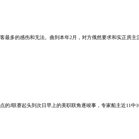
客最多的感伤和无法。曲到本年2月，对方俄然要求和实正房主沉签
的J联赛起头到次日早上的美职联角逐竣事，专家船主近11中10