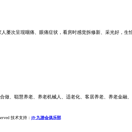
人屡次呈现咽痛、眼痛症状，看房时感觉拆修新、采光好，生怕只
际合做、聪慧养老、养老机械人、适老化、客居养老、养老金融、康
 reserved 技术支持：
j9·九游会俱乐部