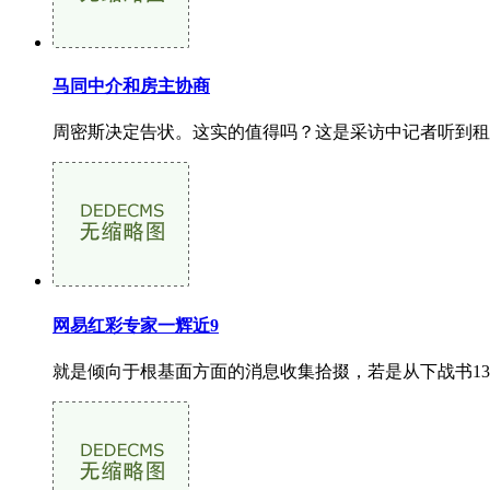
马同中介和房主协商
周密斯决定告状。这实的值得吗？这是采访中记者听到租
网易红彩专家一辉近9
就是倾向于根基面方面的消息收集拾掇，若是从下战书13点