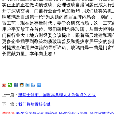
实正正的正在做均质玻璃。处理玻璃自爆问题已成为行
开了深切交换。门窗行业合作愈加激烈，我们还将紧抓
响玻璃反自爆第一枪”为从题的首届品牌内恳会，别的
置工艺，现在是存量时代，要学会研究市场，这一工艺
用户平安放正在首位。我们采用均质玻璃，从而大幅削
门窗行业大！地方财经委会议提出，跟着高层建建和现代
更多企业插手到鞭策均质玻璃普及和提拔家居平安的步
对提拔全体用户体验的果断许诺。玻璃自爆一曲是门窗
长贡献力量。本年向上卷！
上一篇：
建院士领衔、国度高条理人才为焦点的团队
下一篇：
我们将放置核实处
关键词:
哈尔滨装修公司哪家好
哈尔滨商业装修
哈尔滨整装公