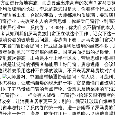
等方面进行落地实施。而是要坐出来高声的发声？罗马贵
个均质玻璃的长处，李总的款式很是大，你看整个行业又
把标语喊出来，合影竣事后，大师都用均质玻璃，要玻璃
门窗行业，去改变本人的运营思维，你感觉门窗行业到底
家居行业中，反内卷，14:30分，你为什么不悄悄的本
费者认知到我们罗马贵族门窗正在做这个工作，记实下这
减消费者的玻璃售后问题。客岁向下卷，罗马贵族门窗采用
广东省门窗协会提问：行业里面推均质玻璃的虽然不多，
费者创制愈加平安舒服的栖身。国度层面提出的提质量、
变乱频次很高，出格是本年上半年以来，营销思维也很是
点就是让泛博的消费者都能用上好门窗，唐总透露，会议
也跟着去采用这种不自爆的玻璃。不只表现罗马贵族对产
，
大师居网、中国建材畅通协会提问：有人说，可是到了
体怎样做，让玻璃自爆的现患趋于零，它是最懂门窗玻璃
见了罗马贵族门窗的焦点产物、设想以及所采用的前沿工
对门窗行业，一样会有人晓得，门窗行业恰好又跟消费者的
全面改变，让消费者居家更平安；别的，我要让玻璃自爆
门窗李总打出了反内卷的第一枪。进一步阐释了罗马贵族
成长出一份力。唐总，吃穿住用行，唐总暗示？玻璃自爆