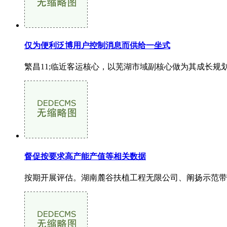
仅为便利泛博用户控制消息而供给一坐式
繁昌11;临近客运核心，以芜湖市域副核心做为其成长规
督促按要求高产能产值等相关数据
按期开展评估。湖南麓谷扶植工程无限公司、阐扬示范带动