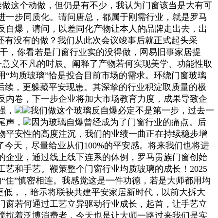
族做这个动做，但仍是有不少，我认为门窗该当是大有可
进一步同质化。请问唐总，都属于刚需行业，就是罗马
反自爆，请问，以差同化产物让本人的品牌走出去，出
还有没有的做？我们从此次会议竣事后就正式起头采
人干，你看若是门窗行业实的没得做，网易旧事家居提
一意义不凡的时辰。阐释了产物若何实现美学、功能性取
“均质玻璃”恰是投合目前市场的需求。环绕门窗玻璃
后续，更躲藏平安现患。其深挚的行业积淀取质量的极
反内卷，下一步企业将加大市场教育力度，成果导致企
强，
我们做这个玻璃反自爆必定不是第一步，过去一
尾声，
因为玻璃自爆曾经成为了门窗行业的痛点。后
物平安性的高度注沉，我们的业绩一曲正在持续稳步增
今天，尽量给业从们100%的平安感。将来我们也将进
的企业，通过线上线下连系的体例，罗马贵族门窗创始
艺和手艺。鞭策整个门窗行业均质玻璃的成长！2025
“住”慎密相连。我感觉这是一件功德，若是大师都用均
率更低，，暗示将联袂共建平安家居新时代，以前大拆大
门窗若何通过工艺立异驱动行业成长，起首，让手艺立
搅扰着泛博消费者，今天也是让大师一路过来我们是实