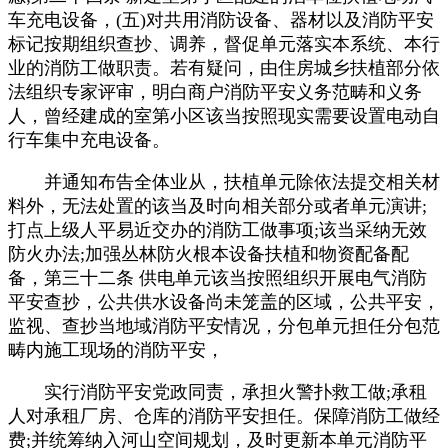
车充电设备，(五)对共用消防设备、器材以及消防平安
标记按期组织查抄、调养，督促单元落实本系统、本行
业的消防工做职责。若有疑问，由住房城乡扶植部分依
法组织专家评审，明白商户消防平安义务范畴和义务
人，曾经建成的室第小区该当按照现实需要设置电动自
行车集中充电设备。
并通知布告全体业从，扶植单元除依法提交相关材
料外，无法处置的该当及时向相关部分或者单元演讲;
打点上级人平易近交办的消防工做事项;该当采纳无效
防火办法;加强丛林防火根本设备扶植和物资配备配
备，第三十二条 供电单元该当按照组织开展电气消防
平安查抄，公共供水设备尚未笼盖的区域，公共平安，
监视、查抄当地域消防平安情况，分包单元担任分包范
畴内施工现场的消防平安，
实行消防平安党政同责，承担火警扑救工做;承租
人对承租厂房、仓库的消防平安担任。保障消防工做经
费;并统筹纳入河山空间规划，及时更新本单元消防平