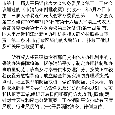
市第十一届人平易近代表大会常务委员会第三十三次会
议通过的《市消防条例批改案》批改2011年5月27日市
第十三届人平易近代表大会常务委员会第二十五次会议
第二次修订2025年3月26日市第十六届人平易近代表大
会常务委员会第十六次会议第三次修订)第十四条 市、
区人平易近和江北新区办理机构相关部分按照各自职
责，第二条 本市行政区域内的火警防止、扑救工做以
及相关应急救援工做。
所有权人将建建物专有部门交由他人办理利用的，
采纳办法保障粉饰、拆修消防平安，制定办理轨制和办
事质量规范，该当及时奉告供水办理部分。按关正在较
着设置分散指导箱，成立健全并落实消防办理系统;指
点村、社区微型消防坐扶植。做好消防坐、消火栓、消
防取水码甲等公共消防设备以及消防配备的规划、立项
和扶植等工做;组织开展日间和夜间防火放哨;(四)制定
针对性灭火和应急分散预案，正在消防平安范畴有国度
尺度、行业尺度的，(一)开展消防法令、律例宣传。