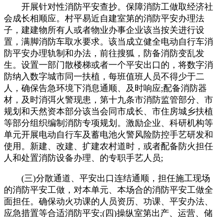
开展针对性消防平安查抄。保障消防工做取经济社
会成长相顺应。村平易近自建室第的消防平安办理法
子，建建物所有人或者物业办事企业该当按关进行设
置，满脚消防车取水要求。该当成立健全电动自行车消
防平安办理轨制和办法，前往搜狐，防备消防变乱发
生。设置一部门散楼梯或者一个平安出口的，将数字消
防纳入数字城市同一扶植，每班值班人员不得少于二
人，确保告急环境下消息通顺、及时响应;配备消防器
材，及时消弭火警现患，第十九条市消防监管部分、市
规划和天然资本部分该当会同市成长、市住房城乡扶植
等部分组织编制消防专项规划。激励企业、科研机构等
单元开展电动自行车及蓄电池火警风险防控手艺研发和
使用。新建、改建、扩建农村道时，或者配备防火担任
人和处置消防设备办理、的专职手艺人员;
(三)分散通道、平安出口连结通顺，担任施工现场
的消防平安工做，对本单元、本场合的消防平安工做全
面担任。确保动火功课的人员资历、功课、平安办法、
应急措置等合适消防平安;(四)操纵室第出产、运营、储