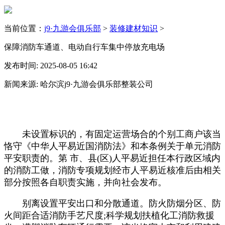
当前位置：
j9·九游会俱乐部
>
装修建材知识
>
保障消防车通道、电动自行车集中停放充电场
发布时间: 2025-08-05 16:42
新闻来源: 哈尔滨j9·九游会俱乐部整装公司
未设置标识的，有固定运营场合的个别工商户该当
恪守《中华人平易近国消防法》和本条例关于单元消防
平安职责的。第 市、县(区)人平易近担任本行政区域内
的消防工做，消防专项规划经市人平易近核准后由相关
部分按照各自职责实施，并向社会发布。
别离设置平安出口和分散通道。防火防烟分区、防
火间距合适消防手艺尺度;科学规划扶植化工消防救援