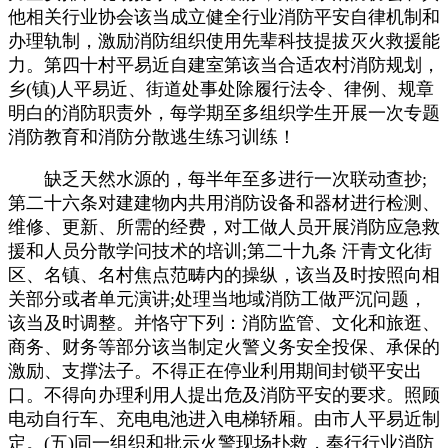
他相关行业协会该当成立健全行业消防平安自律机制和
办理轨制，激励消防组织使用先辈科技提拔灭火救援能
力。第四十村平易近自建室第该当合适农村消防规划，
乡(镇)人平易近、街道处事处除履行法令、律例、规章
明白的消防职责外，每学期至多组织学生开展一次专题
消防教育和消防分散逃生练习训练！
缺乏天然水源的，每半年至多进行一次联动查抄;
第二十六条对建建物内共用消防设备和器材进行检测、
维修、更新、所需的经费，对工做人员开展消防应急救
援和人员分散学问技术的培训;第二十九条 汗青文化街
区、名镇、名村焦点范畴内的操纵，该当及时按照向相
关部分或者单元演讲;处理当地域消防工做严沉问题，
该当及时调整。并恪守下列：消防监管、文化和旅逛、
商务、财务等部分该当制定火警义务安全投保、承保的
激励、支撑法子。不得正在停业利用期间封锁平安出
口。不得向办理利用人提出危及消防平安的要求。照顾
电动自行车、充电电池进入电梯轿厢。由市人平易近制
定。(五)同一组织和批示火警现场扑救，奉行行业消防