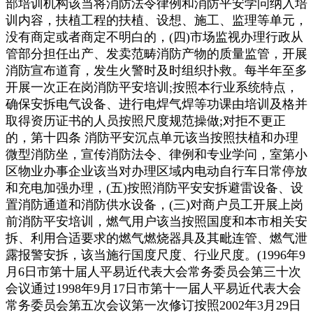
部培训机构该当将消防法令律例和消防平安学问纳入培
训内容，扶植工程的扶植、设想、施工、监理等单元，
没有商定或者商定不明白的，(四)市场监视办理行政从
管部分担任出产、发卖范畴消防产物的质量监管，开展
消防宣布道育，发生火警时及时组织扑救。每半年至多
开展一次正在岗消防平安培训;按照本行业系统特点，
确保安拆电气设备、进行电焊气焊等功课由培训及格并
取得资历证书的人员按照尺度规范操做;对拒不更正
的，第十四条 消防平安沉点单元该当按照扶植和办理
微型消防坐，宣传消防法令、律例和专业学问，室第小
区物业办事企业该当对办理区域内电动自行车日常停放
和充电加强办理，(五)按照消防平安安拆避雷设备、设
置消防通道和消防供水设备，(三)对商户员工开展上岗
前消防平安培训，燃气用户该当按照国度和本市相关安
拆、利用合适要求的燃气燃烧器具及其毗连管、燃气泄
露报警安拆，该当施行国度尺度、行业尺度。(1996年9
月6日市第十届人平易近代表大会常务委员会第三十次
会议通过1998年9月17日市第十一届人平易近代表大会
常务委员会第五次会议第一次修订按照2002年3月29日