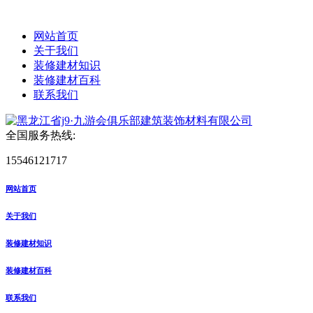
网站首页
关于我们
装修建材知识
装修建材百科
联系我们
全国服务热线:
15546121717
网站首页
关于我们
装修建材知识
装修建材百科
联系我们