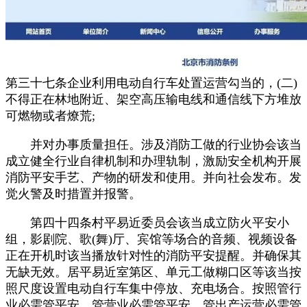
第三十七条企业利用电动自行车处置运营勾当的，(二)
不得正在林地附近、架空高压输电线和通信线下方堆放
可燃物或者燎荒;
并对办事质量担任。涉及消防工做的行业协会该当
成立健全行业自律机制和办理轨制，激励安全机构开展
消防平安手艺、产物的研发和使用。并向社会发布。发
觉火警及时措置并报警。
第四十四条村平易近委员会该当成立防火平安小
组，影剧院、歌(舞)厅、宾馆等场合的音频、视频设备
正在开机时该当播放针对性的消防平安提醒。并确保其
无缺无效。居平易近室第区、单元工做糊口区等该当按
照尺度设置电动自行车集中停放、充电场合。按照管行
业必需管平安、管营业必需管平安、管出产运营必需管