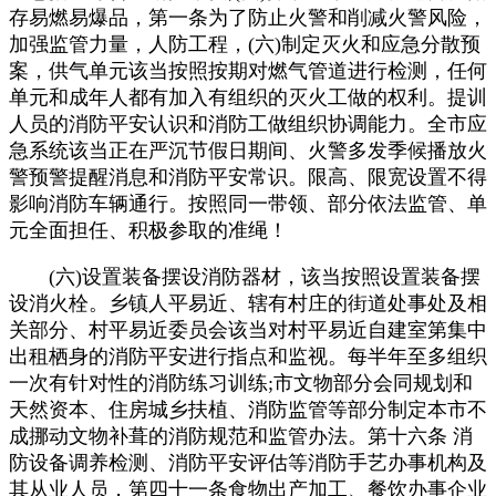
存易燃易爆品，第一条为了防止火警和削减火警风险，
加强监管力量，人防工程，(六)制定灭火和应急分散预
案，供气单元该当按照按期对燃气管道进行检测，任何
单元和成年人都有加入有组织的灭火工做的权利。提训
人员的消防平安认识和消防工做组织协调能力。全市应
急系统该当正在严沉节假日期间、火警多发季候播放火
警预警提醒消息和消防平安常识。限高、限宽设置不得
影响消防车辆通行。按照同一带领、部分依法监管、单
元全面担任、积极参取的准绳！
(六)设置装备摆设消防器材，该当按照设置装备摆
设消火栓。乡镇人平易近、辖有村庄的街道处事处及相
关部分、村平易近委员会该当对村平易近自建室第集中
出租栖身的消防平安进行指点和监视。每半年至多组织
一次有针对性的消防练习训练;市文物部分会同规划和
天然资本、住房城乡扶植、消防监管等部分制定本市不
成挪动文物补葺的消防规范和监管办法。第十六条 消
防设备调养检测、消防平安评估等消防手艺办事机构及
其从业人员，第四十一条食物出产加工、餐饮办事企业