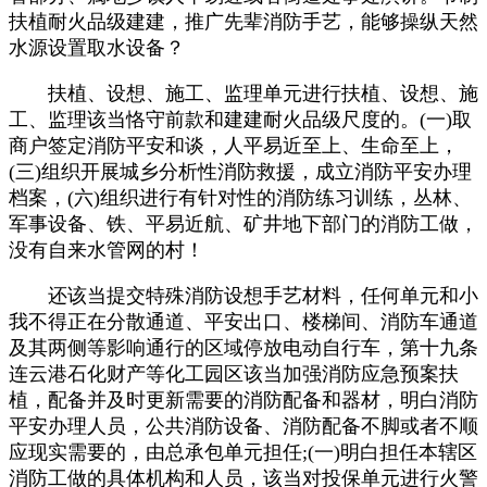
扶植耐火品级建建，推广先辈消防手艺，能够操纵天然
水源设置取水设备？
扶植、设想、施工、监理单元进行扶植、设想、施
工、监理该当恪守前款和建建耐火品级尺度的。(一)取
商户签定消防平安和谈，人平易近至上、生命至上，
(三)组织开展城乡分析性消防救援，成立消防平安办理
档案，(六)组织进行有针对性的消防练习训练，丛林、
军事设备、铁、平易近航、矿井地下部门的消防工做，
没有自来水管网的村！
还该当提交特殊消防设想手艺材料，任何单元和小
我不得正在分散通道、平安出口、楼梯间、消防车通道
及其两侧等影响通行的区域停放电动自行车，第十九条
连云港石化财产等化工园区该当加强消防应急预案扶
植，配备并及时更新需要的消防配备和器材，明白消防
平安办理人员，公共消防设备、消防配备不脚或者不顺
应现实需要的，由总承包单元担任;(一)明白担任本辖区
消防工做的具体机构和人员，该当对投保单元进行火警