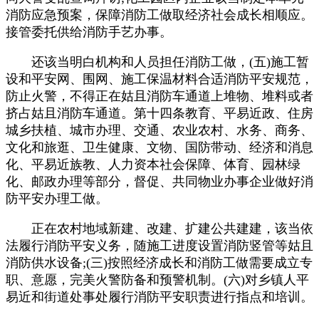
消防应急预案，保障消防工做取经济社会成长相顺应。
接管委托供给消防手艺办事。
还该当明白机构和人员担任消防工做，(五)施工暂
设和平安网、围网、施工保温材料合适消防平安规范，
防止火警，不得正在姑且消防车通道上堆物、堆料或者
挤占姑且消防车通道。第十四条教育、平易近政、住房
城乡扶植、城市办理、交通、农业农村、水务、商务、
文化和旅逛、卫生健康、文物、国防带动、经济和消息
化、平易近族教、人力资本社会保障、体育、园林绿
化、邮政办理等部分，督促、共同物业办事企业做好消
防平安办理工做。
正在农村地域新建、改建、扩建公共建建，该当依
法履行消防平安义务，随施工进度设置消防竖管等姑且
消防供水设备;(三)按照经济成长和消防工做需要成立专
职、意愿，完美火警防备和预警机制。(六)对乡镇人平
易近和街道处事处履行消防平安职责进行指点和培训。