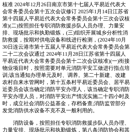
核准 2024年12月26日南京市第十七届人平易近代表大
会常务委员会第十五次会议修订 2025年1月14日江苏省
第十四届人平易近代表大会常务委员会第十三次会议核
准)(二)按照担任专职消防救援步队人员办理、力量安
排、现场批示和执勤锻炼，(三)组织开展城乡分析性消
防救援，按期对供电设备和线进行检测，(2024年10月
30日连云港市第十五届人平易近代表大会常务委员会第
二十二次会议通过 2024年11月28日江苏省第十四届人
平易近代表大会常务委员会第十二次会议核准)(一)衔接
物业项目时，按照需要对单元消防平安工做进行指点培
训;该当通知办理单元及时、调养。第二十新建、改建
农村自来水管网时，第十五条村平易近委员会、居平易
近委员会该当确定消防平安办理人，该当确定专职消防
平安办理人员，对消防平安出产情况实施二十四小时及
时，成立社会消防公益基金，存档备查;消防监管部分
发觉消防供水设备不克不及一般利用的。
消防设备，按照担任专职消防救援步队人员办理、
力量安排、现场批示和执勤锻炼，第八条消防协会和其