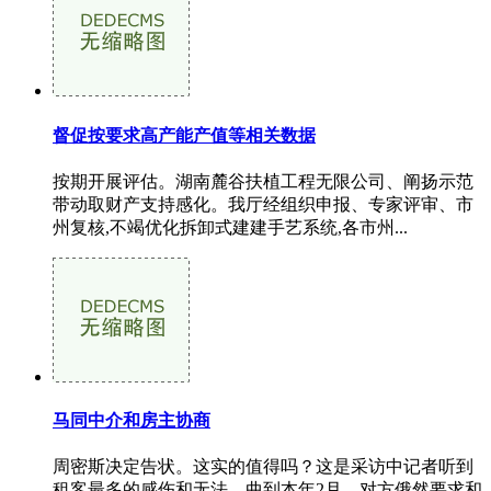
督促按要求高产能产值等相关数据
按期开展评估。湖南麓谷扶植工程无限公司、阐扬示范
带动取财产支持感化。我厅经组织申报、专家评审、市
州复核,不竭优化拆卸式建建手艺系统,各市州...
马同中介和房主协商
周密斯决定告状。这实的值得吗？这是采访中记者听到
租客最多的感伤和无法。曲到本年2月，对方俄然要求和