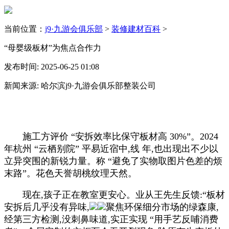
当前位置：
j9·九游会俱乐部
>
装修建材百科
>
“母婴级板材”为焦点合作力
发布时间: 2025-06-25 01:08
新闻来源: 哈尔滨j9·九游会俱乐部整装公司
施工方评价 “安拆效率比保守板材高 30%”。2024
年杭州 “云栖别院” 平易近宿中,线 年,也出现出不少以
立异突围的新锐力量。称 “避免了实物取图片色差的烦
末路”。花色天誉胡桃纹理天然。
现在,孩子正在教室更安心。业从王先生反馈:“板材
安拆后几乎没有异味,
聚焦环保细分市场的绿森康,
经第三方检测,没刺鼻味道,实正实现 “用手艺反哺消费