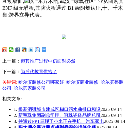
互动墙面,
以 “东方木韵,武汉 “绿氧社区” 业从团购其
ENF 级无醛板,其防火板通过 B1 级阻燃认证,十、千木
集:跨界立异代表。
上一篇：
但其推广过程中仍面对必然
下一篇：
为后代教育供给了
关键词:
哈尔滨装修公司哪家好
哈尔滨商业装修
哈尔滨整装
公司
哈尔滨家装公司
相关文章:
1.
根基消弭城市建成区糊口污水曲排口和设
2025-09-14
2.
新明珠集团副总司理、冠珠瓷砖品牌总司
2025-09-14
3.
并通过PPT展现了小米正在手机、汽车家电
2025-09-14
4.
跟大师么靠这两点挑到靠谱的拆修伙伴
2025-09-14