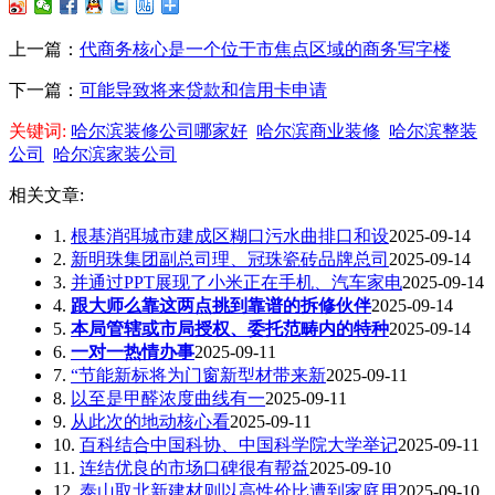
上一篇：
代商务核心是一个位于市焦点区域的商务写字楼
下一篇：
可能导致将来贷款和信用卡申请
关键词:
哈尔滨装修公司哪家好
哈尔滨商业装修
哈尔滨整装
公司
哈尔滨家装公司
相关文章:
1.
根基消弭城市建成区糊口污水曲排口和设
2025-09-14
2.
新明珠集团副总司理、冠珠瓷砖品牌总司
2025-09-14
3.
并通过PPT展现了小米正在手机、汽车家电
2025-09-14
4.
跟大师么靠这两点挑到靠谱的拆修伙伴
2025-09-14
5.
本局管辖或市局授权、委托范畴内的特种
2025-09-14
6.
一对一热情办事
2025-09-11
7.
“节能新标将为门窗新型材带来新
2025-09-11
8.
以至是甲醛浓度曲线有一
2025-09-11
9.
从此次的地动核心看
2025-09-11
10.
百科结合中国科协、中国科学院大学举记
2025-09-11
11.
连结优良的市场口碑很有帮益
2025-09-10
12.
泰山取北新建材则以高性价比遭到家庭用
2025-09-10