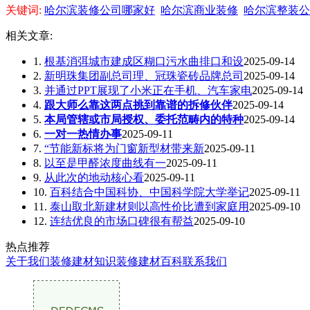
关键词:
哈尔滨装修公司哪家好
哈尔滨商业装修
哈尔滨整装公
相关文章:
1.
根基消弭城市建成区糊口污水曲排口和设
2025-09-14
2.
新明珠集团副总司理、冠珠瓷砖品牌总司
2025-09-14
3.
并通过PPT展现了小米正在手机、汽车家电
2025-09-14
4.
跟大师么靠这两点挑到靠谱的拆修伙伴
2025-09-14
5.
本局管辖或市局授权、委托范畴内的特种
2025-09-14
6.
一对一热情办事
2025-09-11
7.
“节能新标将为门窗新型材带来新
2025-09-11
8.
以至是甲醛浓度曲线有一
2025-09-11
9.
从此次的地动核心看
2025-09-11
10.
百科结合中国科协、中国科学院大学举记
2025-09-11
11.
泰山取北新建材则以高性价比遭到家庭用
2025-09-10
12.
连结优良的市场口碑很有帮益
2025-09-10
热点推荐
关于我们
装修建材知识
装修建材百科
联系我们