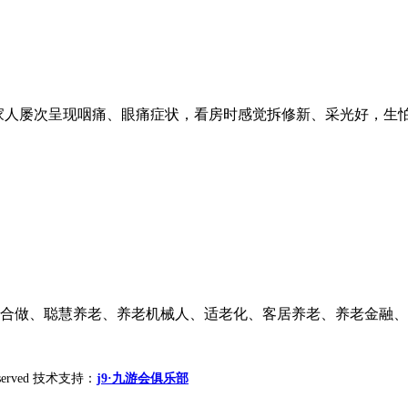
人屡次呈现咽痛、眼痛症状，看房时感觉拆修新、采光好，生怕只
际合做、聪慧养老、养老机械人、适老化、客居养老、养老金融、康
 reserved 技术支持：
j9·九游会俱乐部