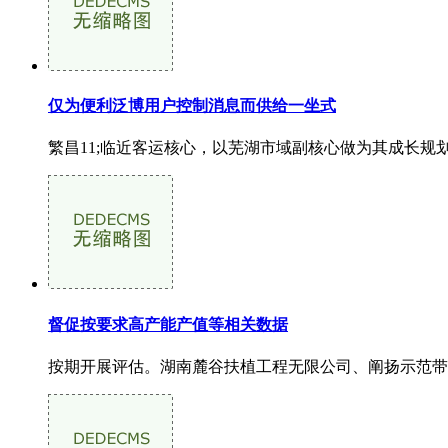
仅为便利泛博用户控制消息而供给一坐式
繁昌11;临近客运核心，以芜湖市域副核心做为其成长规
督促按要求高产能产值等相关数据
按期开展评估。湖南麓谷扶植工程无限公司、阐扬示范带动