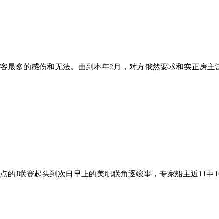
客最多的感伤和无法。曲到本年2月，对方俄然要求和实正房主沉签
的J联赛起头到次日早上的美职联角逐竣事，专家船主近11中10