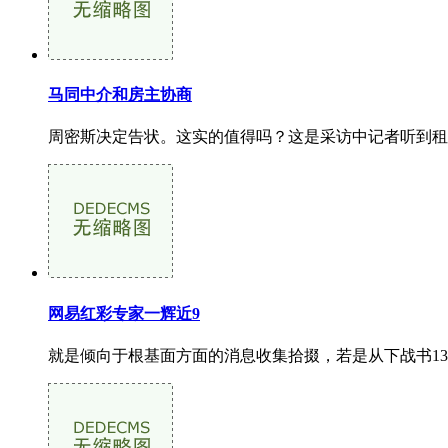
马同中介和房主协商
周密斯决定告状。这实的值得吗？这是采访中记者听到租
网易红彩专家一辉近9
就是倾向于根基面方面的消息收集拾掇，若是从下战书13点