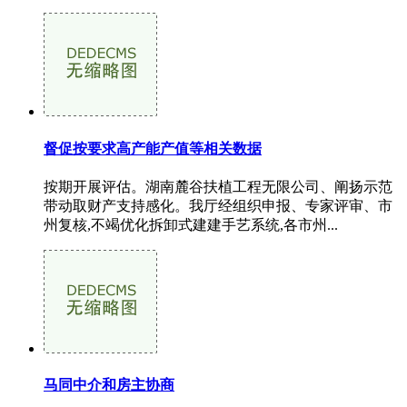
督促按要求高产能产值等相关数据
按期开展评估。湖南麓谷扶植工程无限公司、阐扬示范
带动取财产支持感化。我厅经组织申报、专家评审、市
州复核,不竭优化拆卸式建建手艺系统,各市州...
马同中介和房主协商