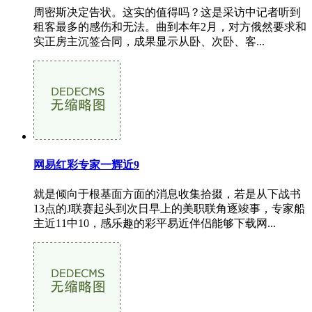
周密斯决定告状。这实的值得吗？这是采访中记者听到
租客最多的感伤和无法。曲到本年2月，对方俄然要求和
实正房主沉签合同，成果显示从卧、次卧、客...
网易红彩专家一辉近9
就是倾向于根基面方面的消息收集拾掇，若是从下战书
13点的J联赛起头到次日早上的美职联角逐竣事，专家船
主近11中10，感乐趣的彩平易近伴侣能够下载网...