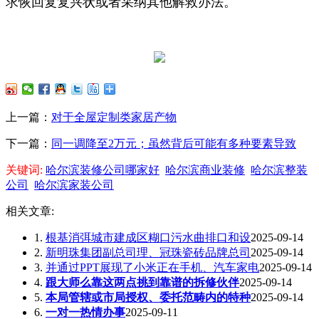
求恢回复复兴状或者采纳其他解救办法。
上一篇：
对于全屋定制类家居产物
下一篇：
同一调降至2万元；虽然背后可能有多种要素导致
关键词:
哈尔滨装修公司哪家好
哈尔滨商业装修
哈尔滨整装
公司
哈尔滨家装公司
相关文章:
1.
根基消弭城市建成区糊口污水曲排口和设
2025-09-14
2.
新明珠集团副总司理、冠珠瓷砖品牌总司
2025-09-14
3.
并通过PPT展现了小米正在手机、汽车家电
2025-09-14
4.
跟大师么靠这两点挑到靠谱的拆修伙伴
2025-09-14
5.
本局管辖或市局授权、委托范畴内的特种
2025-09-14
6.
一对一热情办事
2025-09-11