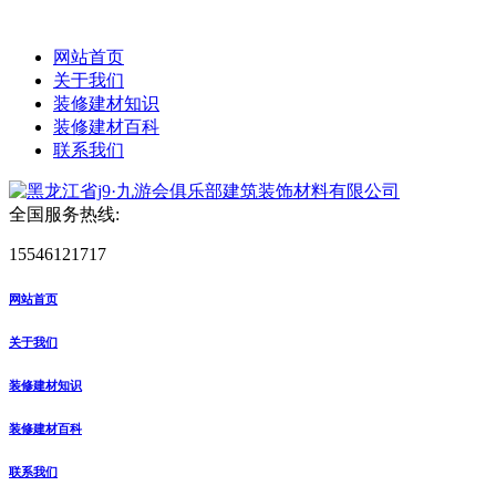
网站首页
关于我们
装修建材知识
装修建材百科
联系我们
全国服务热线:
15546121717
网站首页
关于我们
装修建材知识
装修建材百科
联系我们