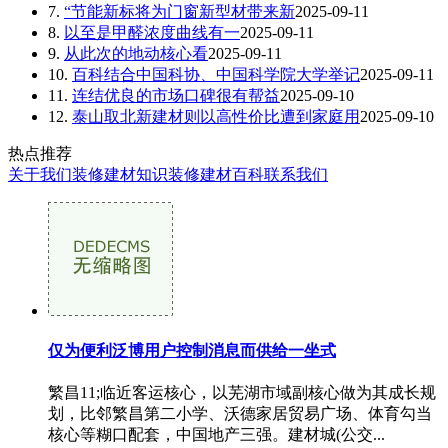
7.
“节能新标将为门窗新型材带来新
2025-09-11
8.
以至是甲醛浓度曲线有一
2025-09-11
9.
从此次的地动核心看
2025-09-11
10.
百科结合中国科协、中国科学院大学举记
2025-09-11
11.
连结优良的市场口碑很有帮益
2025-09-10
12.
泰山取北新建材则以高性价比遭到家庭用
2025-09-10
热点推荐
关于我们
装修建材知识
装修建材百科
联系我们
仅为便利泛博用户控制消息而供给一坐式
繁昌11;临近客运核心，以芜湖市域副核心做为其成长规
划，比邻繁昌第二小学、沃德家居贸易广场、体育勾当
核心等糊口配套，中国地产三强。建材城(公交...