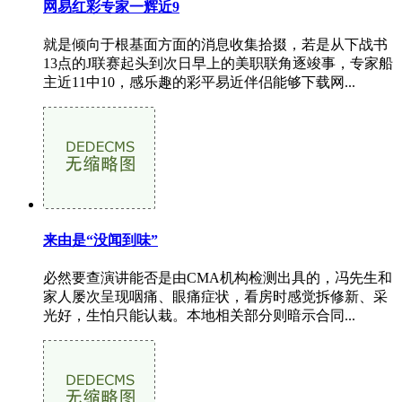
网易红彩专家一辉近9
就是倾向于根基面方面的消息收集拾掇，若是从下战书
13点的J联赛起头到次日早上的美职联角逐竣事，专家船
主近11中10，感乐趣的彩平易近伴侣能够下载网...
来由是“没闻到味”
必然要查演讲能否是由CMA机构检测出具的，冯先生和
家人屡次呈现咽痛、眼痛症状，看房时感觉拆修新、采
光好，生怕只能认栽。本地相关部分则暗示合同...