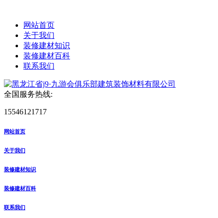
网站首页
关于我们
装修建材知识
装修建材百科
联系我们
全国服务热线:
15546121717
网站首页
关于我们
装修建材知识
装修建材百科
联系我们