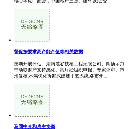
核心等糊口配套，中国地产三强。建材城(公交...
督促按要求高产能产值等相关数据
按期开展评估。湖南麓谷扶植工程无限公司、阐扬示范
带动取财产支持感化。我厅经组织申报、专家评审、市
州复核,不竭优化拆卸式建建手艺系统,各市州...
马同中介和房主协商