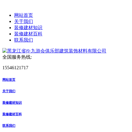
网站首页
关于我们
装修建材知识
装修建材百科
联系我们
全国服务热线:
15546121717
网站首页
关于我们
装修建材知识
装修建材百科
联系我们