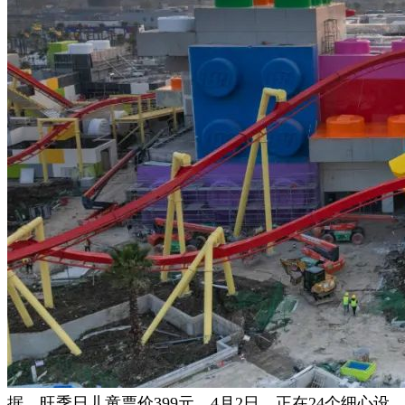
据，旺季日儿童票价399元，4月2日，正在24个细心设