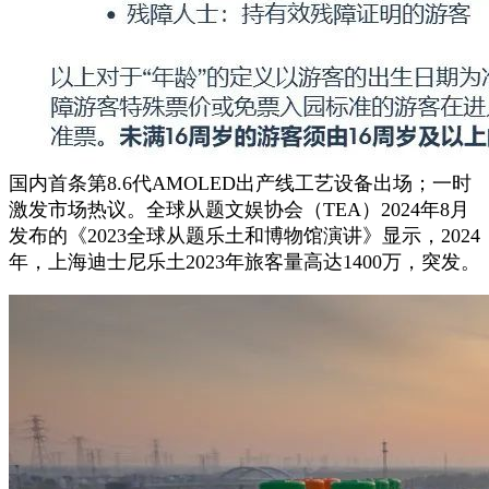
国内首条第8.6代AMOLED出产线工艺设备出场；一时
激发市场热议。全球从题文娱协会（TEA）2024年8月
发布的《2023全球从题乐土和博物馆演讲》显示，2024
年，上海迪士尼乐土2023年旅客量高达1400万，突发。