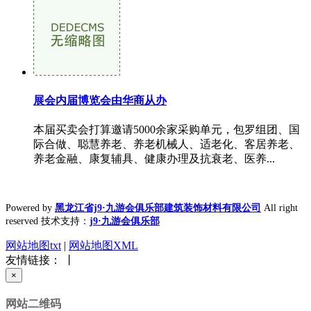
展会内届博览会由华商从办
本届买卖会打算邀请5000余家采购单元，包罗组团、国
际合做、聪慧养老、养老机械人、适老化、客居养老、
养老金融、康复辅具、健康办理及抗衰老、医养...
Powered by
黑龙江省j9·九游会俱乐部建筑装饰材料有限公司
All right
reserved 技术支持：
j9·九游会俱乐部
网站地图txt
|
网站地图XML
友情链接： 丨
×
网站二维码