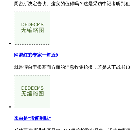
周密斯决定告状。这实的值得吗？这是采访中记者听到租
网易红彩专家一辉近9
就是倾向于根基面方面的消息收集拾掇，若是从下战书13点
来由是“没闻到味”