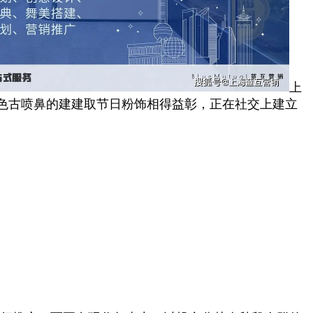
上
色古喷鼻的建建取节日粉饰相得益彰，正在社交上建立