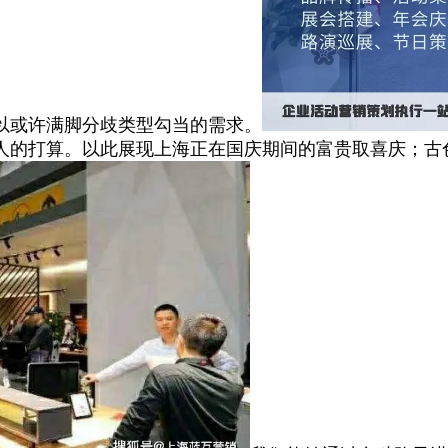
以或许满脚分歧类型勾当的需求。
人的打算。以此展现上海正在国庆期间的富贵取喜庆；古