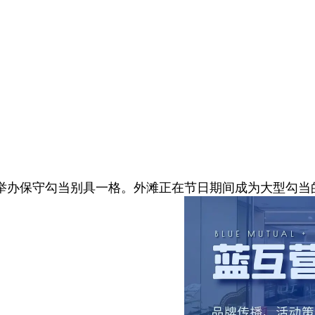
办保守勾当别具一格。外滩正在节日期间成为大型勾当