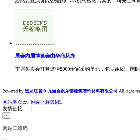
必然要查演讲能否是由CMA机构检测出具的，冯先生和家
展会内届博览会由华商从办
本届买卖会打算邀请5000余家采购单元，包罗组团、国
Powered by
黑龙江省j9·九游会俱乐部建筑装饰材料有限公司
All right
网站地图txt
|
网站地图XML
友情链接： 丨
×
网站二维码