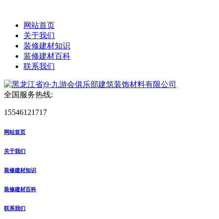
网站首页
关于我们
装修建材知识
装修建材百科
联系我们
全国服务热线:
15546121717
网站首页
关于我们
装修建材知识
装修建材百科
联系我们