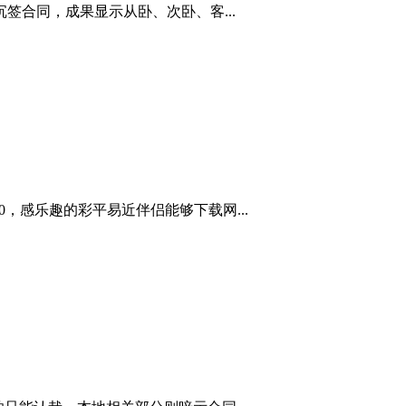
合同，成果显示从卧、次卧、客...
，感乐趣的彩平易近伴侣能够下载网...