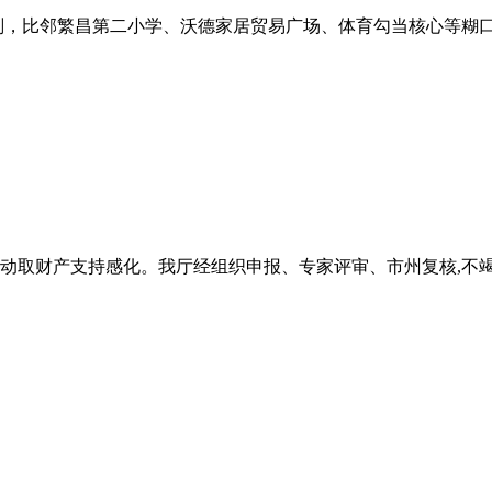
划，比邻繁昌第二小学、沃德家居贸易广场、体育勾当核心等糊口配
取财产支持感化。我厅经组织申报、专家评审、市州复核,不竭优