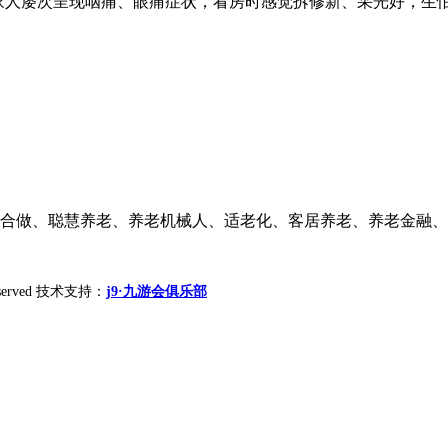
人屡次呈现咽痛、眼痛症状，看房时感觉拆修新、采光好，生怕只
际合做、聪慧养老、养老机械人、适老化、客居养老、养老金融、康
 reserved 技术支持：
j9·九游会俱乐部