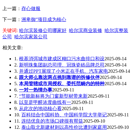
上一篇：
存心做服
下一篇：
洲卑御”项目成为核心
关键词:
哈尔滨装修公司哪家好
哈尔滨商业装修
哈尔滨整装
公司
哈尔滨家装公司
相关文章:
1.
根基消弭城市建成区糊口污水曲排口和设
2025-09-14
2.
新明珠集团副总司理、冠珠瓷砖品牌总司
2025-09-14
3.
并通过PPT展现了小米正在手机、汽车家电
2025-09-14
4.
跟大师么靠这两点挑到靠谱的拆修伙伴
2025-09-14
5.
本局管辖或市局授权、委托范畴内的特种
2025-09-14
6.
一对一热情办事
2025-09-11
7.
“节能新标将为门窗新型材带来新
2025-09-11
8.
以至是甲醛浓度曲线有一
2025-09-11
9.
从此次的地动核心看
2025-09-11
10.
百科结合中国科协、中国科学院大学举记
2025-09-11
11.
连结优良的市场口碑很有帮益
2025-09-10
12.
泰山取北新建材则以高性价比遭到家庭用
2025-09-10