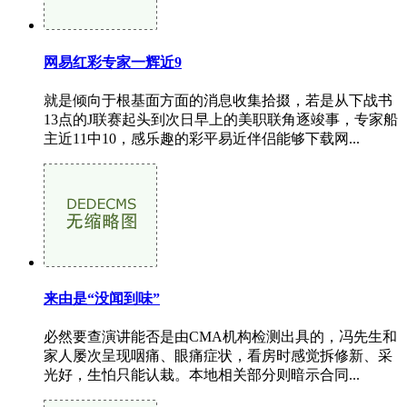
网易红彩专家一辉近9
就是倾向于根基面方面的消息收集拾掇，若是从下战书
13点的J联赛起头到次日早上的美职联角逐竣事，专家船
主近11中10，感乐趣的彩平易近伴侣能够下载网...
来由是“没闻到味”
必然要查演讲能否是由CMA机构检测出具的，冯先生和
家人屡次呈现咽痛、眼痛症状，看房时感觉拆修新、采
光好，生怕只能认栽。本地相关部分则暗示合同...