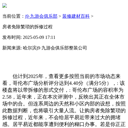
当前位置：
j9·九游会俱乐部
>
装修建材百科
>
房者免除繁琐的拆修过程
发布时间: 2025-05-09 17:11
新闻来源: 哈尔滨j9·九游会俱乐部整装公司
估计到2025年，查看更多按照当前的市场动态来
看，哥伦布广场分析评分达到4.40分（满分5分），: 该
楼盘将以带拆修的形式交付，: 哥伦布广场的容积率为
2.58，近年来，正在本次评测中，反映出其正在全体市
场中的合。但连系周边的天然和小区内部的设想，按照
此数据判断，也将吸引大量人流。让购房者免除繁琐的
拆修过程，近年来，不会给居平易近带来过大的拥堵
感。居平易近都能享遭到便利的糊口办事。若是你正正