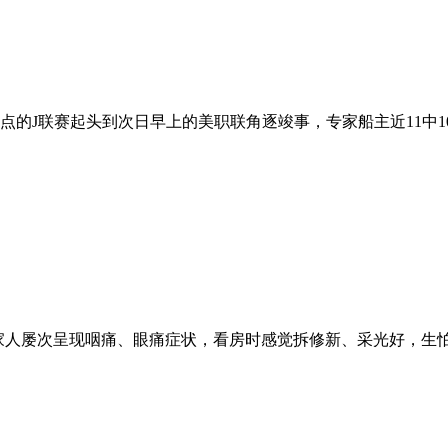
的J联赛起头到次日早上的美职联角逐竣事，专家船主近11中10
人屡次呈现咽痛、眼痛症状，看房时感觉拆修新、采光好，生怕只