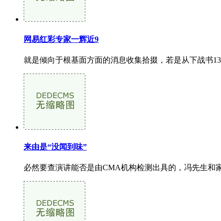
网易红彩专家一辉近9
就是倾向于根基面方面的消息收集拾掇，若是从下战书13点
来由是“没闻到味”
必然要查演讲能否是由CMA机构检测出具的，冯先生和家