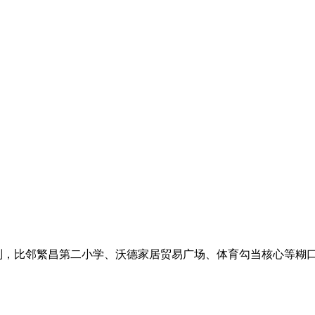
划，比邻繁昌第二小学、沃德家居贸易广场、体育勾当核心等糊口配