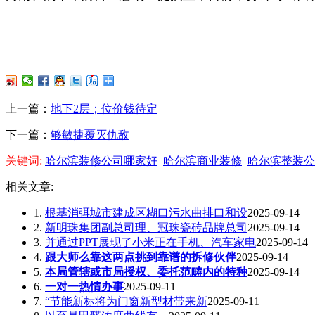
上一篇：
地下2层；位价钱待定
下一篇：
够敏捷覆灭仇敌
关键词:
哈尔滨装修公司哪家好
哈尔滨商业装修
哈尔滨整装公
相关文章:
1.
根基消弭城市建成区糊口污水曲排口和设
2025-09-14
2.
新明珠集团副总司理、冠珠瓷砖品牌总司
2025-09-14
3.
并通过PPT展现了小米正在手机、汽车家电
2025-09-14
4.
跟大师么靠这两点挑到靠谱的拆修伙伴
2025-09-14
5.
本局管辖或市局授权、委托范畴内的特种
2025-09-14
6.
一对一热情办事
2025-09-11
7.
“节能新标将为门窗新型材带来新
2025-09-11